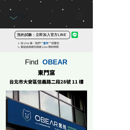
​預約試聽：立即加入官方LINE​
📱 加 Line 後，我們**
當天
**回覆您
📞 電話諮詢請先透過 Line 預約時間
Find
OBEAR
東門窩
台北市大安區信義路二段28號 11 樓