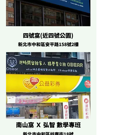
​四號窩(近四號公園)
新北市中和區安平路158號2樓
​南山窩 Ｘ 弘智 數學專班
​新北市中和區枋寮街18號