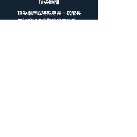
​頂尖顧問
頂尖學歷或特殊專長，搭配長
年經驗解決高難度學習痛點。
A+
專職教學師
穩定且高效，家長滿意度極
高，行政與教學配合度完美。
A
資深引路人
具備豐富經驗與穩定教學產
出，品質值得信賴。