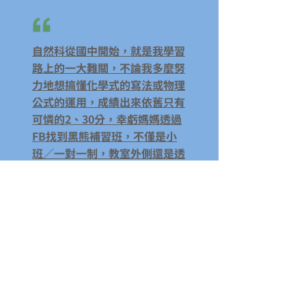
自然科從國中開始，就是我學習
路上的一大難關，不論我多麼努
力地想搞懂化學式的寫法或物理
公式的運用，成績出來依舊只有
可憐的2、30分，幸虧媽媽透過
FB找到黑熊補習班，不僅是小
班／一對一制，教室外側還是透
明玻璃，學習成效一目瞭然。當
時，黑熊每週只用兩小時，透過
高效率又淺顯易懂的解說，將我
吊車尾的成績以一己之力拉拔到
會考自然A++，順利入學北市第
一志願。
北一女妹妹
自然從20進步到Ａ＋＋