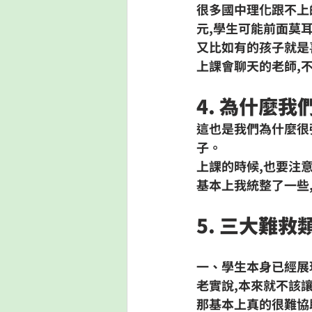
很多
國中理化跟不上
元,學生可能前面莫
又比如有的孩子就是
上課會聊天的老師,
4. 為什麼
這也是我們為什麼很
子。
上課的時候,也要注
基本上我統整了一些
5. 三大難
一、學生本身已經展
老實說,本來就不該
那基本上真的很難協