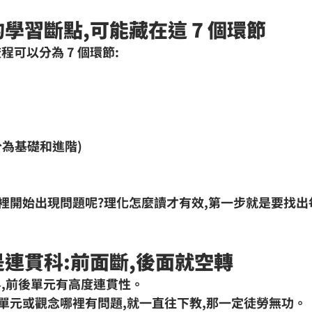
的學習斷點,可能藏在這 7 個環節
程可以分為 7 個環節:
分為基礎和進階)
裡開始出現問題呢?
理化怎麼讀
才有效,第一步就是要找出
化是連貫科:前面斷,後面就空轉
界,前後單元有高度連貫性。
單元或觀念哪裡有問題,就一直往下教,那一定徒勞無功。