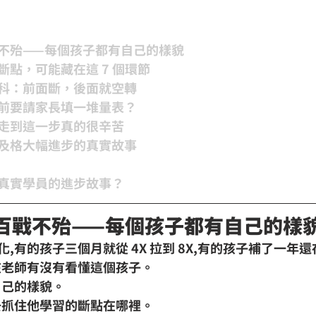
不殆——每個孩子都有自己的樣貌
斷點，可能藏在這 7 個環節
科：前面斷，後面就空轉
前要請家長填一堆量表？
走到這一步真的很辛苦
及格大幅進步的真實故事
真實學員的進步故事？
彼,百戰不殆——每個孩子都有自己的樣
化
,有的孩子三個月就從 4X 拉到 8X,有的孩子補了一年
在
老師有沒有看懂這個孩子
。
自己的樣貌。
去抓住他學習的斷點在哪裡。