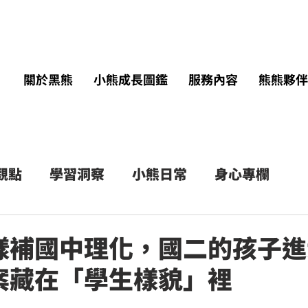
關於黑熊
小熊成長圖鑑
服務內容
熊熊夥伴
 觀點
學習洞察
小熊日常
身心專欄
樣補國中理化，國二的孩子進
案藏在「學生樣貌」裡