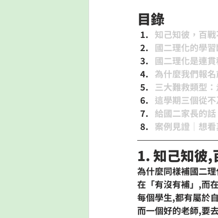
目錄
知己知彼，百戰
國二理化的學習
國二理化是連貫
為什麼我們報名
三大難救類型：
這學期三個從不
給國二家長的話
案例見證｜想看
1. 知己知
為什麼同樣補
國二理
在「有沒有補」,而
每個學生,都有屬於
而一個好的老師,要