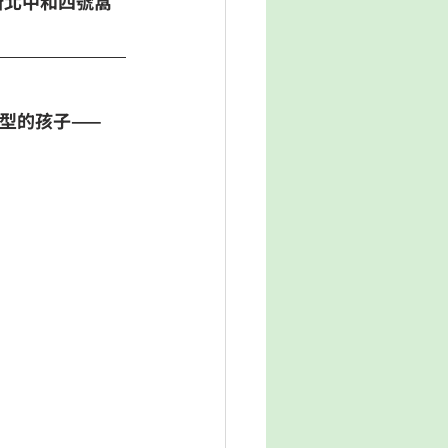
新北中和四號窩
。
型的孩子——