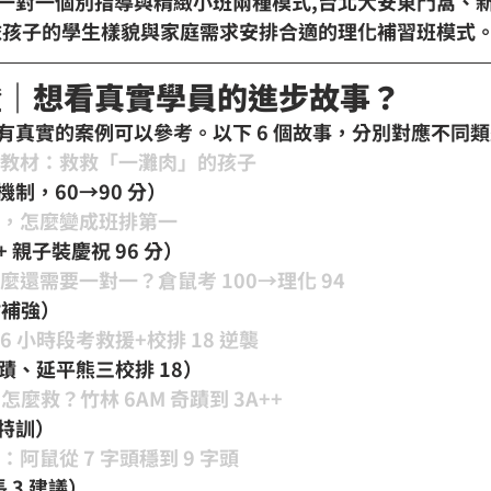
一對一個別指導
與
精緻小班
兩種模式,台北大安東門窩、
依孩子的學生樣貌與家庭需求安排合適的
理化補習班
模式
證｜想看真實學員的進步故事？
有真實的案例可以參考。以下 6 個故事，分別對應不同類
教材：救救「一灘肉」的孩子
制，60→90 分）
，怎麼變成班排第一
 親子裝慶祝 96 分）
還需要一對一？倉鼠考 100→理化 94
點補強）
 小時段考救援+校排 18 逆襲
奇蹟、延平熊三校排 18）
怎麼救？竹林 6AM 奇蹟到 3A++
特訓）
阿鼠從 7 字頭穩到 9 字頭
 3 建議）