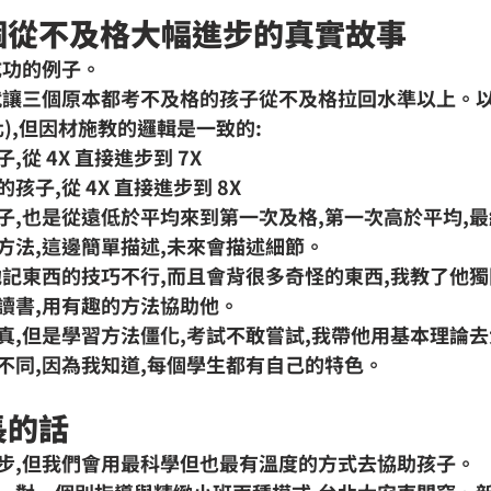
三個從不及格大幅進步的真實故事
成功的例子。
就讓三個原本都考不及格的孩子
從不及格拉回水準以上
。
化),但因材施教的邏輯是一致的:
從 4X 直接進步到 7X
孩子,從 4X 直接進步到 8X
子,也是從遠低於平均來到第一次及格,第一次高於平均,最終
方法,這邊簡單描述,未來會描述細節。
他記東西的技巧不行,而且會背很多奇怪的東西,我教了他
讀書,用有趣的方法協助他。
真,但是學習方法僵化,考試不敢嘗試,我帶他用基本理論
不同,因為我知道,每個學生都有自己的特色。
長的話
步,但我們會用最科學但也最有溫度的方式去協助孩子。