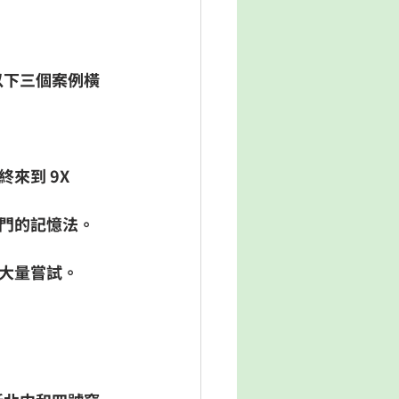
以下三個案例橫
來到 9X
獨門的記憶法。
去大量嘗試。