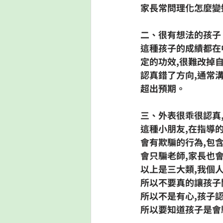
家長常問
理化怎麼變
二、很有想法的孩子
這種孩子的成績都在
定的功效,很難改掉
認真錯了方向,通常
超出預期。
三、外表很乖很認真
這種小朋友,在指導
會有欺騙的行為,包
會只騙老師,家長也
以上是三大類,我個
所以不要真的讓孩子
所以不是有心,孩子
所以要知道孩子是會