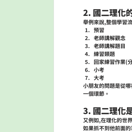
2. 國二理化
舉例來說,整個學習流
預習
老師講解觀念
老師講解題目
練習類題
回家練習作業(
小考
大考
小朋友的問題是從哪
一個環節。
3. 國二理
又例如,在理化的世
如果抓不到他前面的