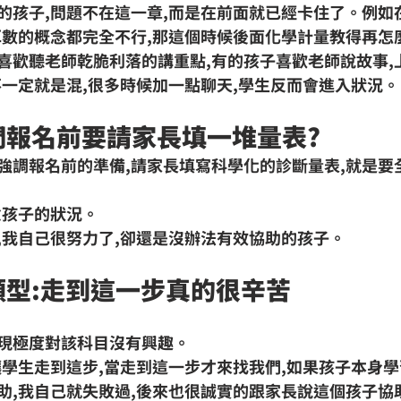
的孩子,問題不在這一章,而是在前面就已經卡住了。例如
耳數的概念都完全不行,那這個時候後面化學計量教得再怎
喜歡聽老師乾脆利落的講重點,有的孩子喜歡老師說故事,
不一定就是混,很多時候加一點聊天,學生反而會進入狀況。
我們報名前要請家長填一堆量表?
強調報名前的準備,請家長填寫科學化的診斷量表,就是要
意孩子的狀況。
,我自己很努力了,卻還是沒辦法有效協助的孩子。
救類型:走到這一步真的很辛苦
現極度對該科目沒有興趣。
讓學生走到這步,當走到這一步才來找我們,如果孩子本身學
助,我自己就失敗過,後來也很誠實的跟家長說這個孩子協