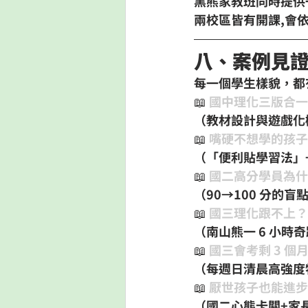
黑熊家教班同時提供
兩校區皆有開課,會
八、案例見
每一個學生樣貌，都
📖 
國中理化三版合一
（教材設計與遊戲化機
📖 
嘴硬不想學的孩子
（「便利貼學習法」+
📖 
國二高分學員為什麼
（90→100 分的盲
📖 
國三理化跟不上？6
（南山熊一 6 小時
📖 
國三會考剩 3 個月
（每週日清晨高強度
📖 
厭世孩子也能進步：
（國二心態卡關+家長