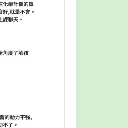
在化學計量的單
麼好,就是不會。
上課聊天。
全角度了解孩
習的動力不強,
助不了。