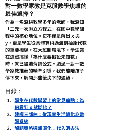
對一數學家教是克服數學焦慮的
最佳選擇？
作為一名深耕教學多年的老師，我深知
「二元一次聯立方程式」在
國中數學
課
程中的核心地位。它不僅是解出 x 與 
y，更是學生從具體算術過渡到抽象代數
的重要橋樑。在大班制環境下，學生常
在還沒搞懂「為什麼要假設未知數」
時，就已被迫背誦公式。透過
一對一數
學家教推薦
的精準引導，我們能陪孩子
停下來，解開那些筆尖下的遲疑。
目錄：
學生在代數學習上的常見痛點：為
何看到 x 就斷線？
建模三部曲：從現實生活轉化為數
學系統
解題策略邏輯深化：代入消去法 