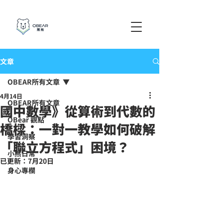
文章
OBEAR所有文章
4月14日
OBEAR所有文章
國中數學》從算術到代數的
OBear 觀點
橋樑：一對一教學如何破解
學習洞察
「聯立方程式」困境？
小熊日常
已更新：
7月20日
身心專欄