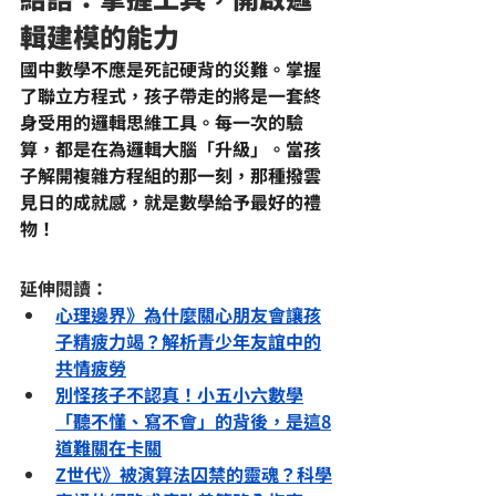
輯建模的能力
國中數學
不應是死記硬背的災難。掌握
了聯立方程式，孩子帶走的將是一套終
身受用的邏輯思維工具。每一次的驗
算，都是在為邏輯大腦「升級」。當孩
子解開複雜方程組的那一刻，那種撥雲
見日的成就感，就是數學給予最好的禮
物！
延伸閱讀：
心理邊界》為什麼關心朋友會讓孩
子精疲力竭？解析青少年友誼中的
共情疲勞
別怪孩子不認真！小五小六數學
「聽不懂、寫不會」的背後，是這8
道難關在卡關
Z世代》被演算法囚禁的靈魂？科學