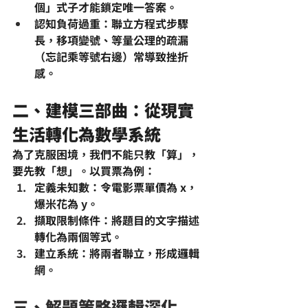
個」式子才能鎖定唯一答案。
認知負荷過重
：聯立方程式步驟
長，移項變號、等量公理的疏漏
（忘記乘等號右邊）常導致挫折
感。
二、建模三部曲：從現實
生活轉化為數學系統
為了克服困境，我們不能只教「算」，
要先教「想」。以買票為例：
定義未知數
：令電影票單價為 x，
爆米花為 y。
擷取限制條件
：將題目的文字描述
轉化為兩個等式。
建立系統
：將兩者聯立，形成邏輯
網。
三、解題策略邏輯深化