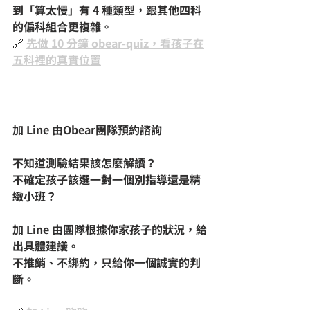
到「算太慢」有 4 種類型，跟其他四科
的偏科組合更複雜。
🔗 
先做 10 分鐘 obear-quiz，看孩子在
五科裡的真實位置
加 Line 由Obear團隊預約諮詢
不知道測驗結果該怎麼解讀？
不確定孩子該選一對一個別指導還是精
緻小班？
加 Line 由團隊根據你家孩子的狀況，給
出具體建議。
不推銷、不綁約，只給你一個誠實的判
斷。