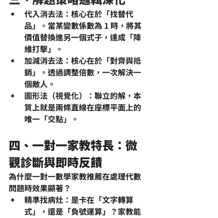
代入消去法
：核心在於「找替代
品」。當某變數係數為 1 時，將其
價值替換進另一個式子，達成「降
維打擊」。
加減消去法
：核心在於「對齊與抵
銷」。透過調整倍數，一次解決一
個敵人。
圖形法（視覺化）
：聯立的解，本
質上就是兩條直線在座標平面上的
唯一「交點」。
四、一對一家教特長：微
觀診斷與即時反饋
為什麼
一對一數學家教推薦
在處理代數
問題時效果顯著？
精準找病灶
：是卡在「文字轉算
式」，還是「負號運算」？家教能