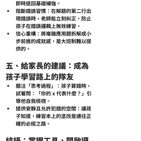
即時退回基礎補強。
阻斷錯誤習慣
：在解題的第二行出
現錯誤時，老師能立刻糾正，防止
孩子在錯誤邏輯上無效練習。
信心重構
：將複雜應用題拆解成小
步前進的成就感，是大班制難以提
供的。
五、給家長的建議：成為
孩子學習路上的隊友
關注「思考過程」
：孩子算錯時，
試著問：「你的 x 代表什麼？」引
導他自我檢視。
提供安靜且允許犯錯的空間
：讓孩
子知道，練習本上的塗改是通往正
確的必經之路。
結語：掌握工具，開啟邏