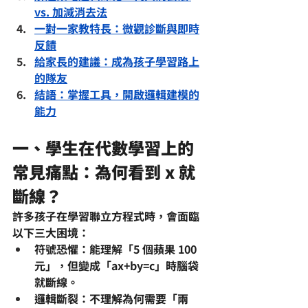
vs. 加減消去法
一對一家教特長：微觀診斷與即時
反饋
給家長的建議：成為孩子學習路上
的隊友
結語：掌握工具，開啟邏輯建模的
能力
一、學生在代數學習上的
常見痛點：為何看到 x 就
斷線？
許多孩子在學習聯立方程式時，會面臨
以下三大困境：
符號恐懼
：能理解「5 個蘋果 100 
元」，但變成「ax+by=c」時腦袋
就斷線。
邏輯斷裂
：不理解為何需要「兩