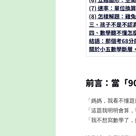
(7) 速率：單位
(8) 怎樣解題：雞
三、孩子不是不認
四、數學聽不懂怎
結語：那個考68
關於小五數學斷層
前言：當「9
「媽媽，我看不懂題
「這題我明明會算，
「我不想寫數學了，