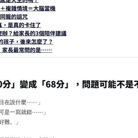
換算＋複雜情境＝大腦當機
兔同籠的詛咒
真，是真的卡住了
麼辦？給家長的3個陪伴建議
分的孩子，後來怎麼了？
，家長最常問的是⋯⋯
0分」變成「68分」，問題可能不是
目在說什麼⋯⋯」
可是一寫就錯⋯⋯」
好難。」