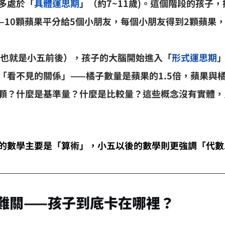
多處於「
具體運思期
」（約7~11歲)。這個階段的孩子
—10顆蘋果平分給5個小朋友，每個小朋友得到2顆蘋果
（也就是小五前後），孩子的大腦開始進入「
形式運思期
「看不見的關係」——橘子數量是蘋果的1.5倍，蘋果與橘
顆？什麼是基準量？什麼是比較量？這些概念沒有實體，
的數學主要是「算術」，小五以後的數學則更強調「代數
難關——孩子到底卡在哪裡？