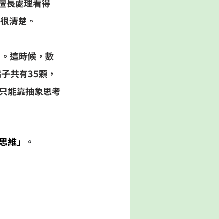
，擅長處理看得
，很清楚。
」。這時候，數
子共有35顆，
只能靠抽象思考
思維」
。