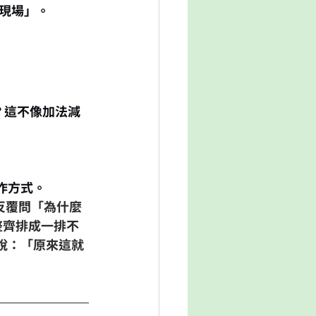
現場」。
？這不像加法減
作方式。
 反覆問「為什麼
整齊排成一排不
師說：「原來這就