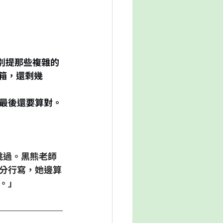
別提那些複雜的
3箱，還剩幾
最後還要算對。
接跳過。黑熊老師
分行寫，她邊算
。」