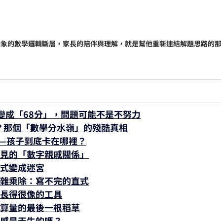
抽象的數學邏輯斷層，家長的陪伴與理解，就是幫他重新連結解題思路的
變成「68分」，問題可能不是不努力
？那個「數學分水嶺」的殘酷真相
——孩子到底卡在哪裡？
看不見的「數字親戚關係」
算式變成迷宮
的複雜乘除：寫不完的直式
一堆長得很像的工具
：計算量的最後一根稻草
空間感是天生的嗎？