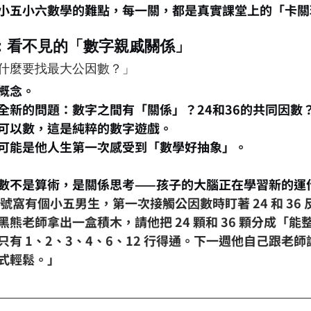
小
五小六數學的難點，每一關，都是真實課堂上的「卡關
：看不見的「數字親戚關係」
什麼要找最大公因數？」
概念。
全新的問題：數字之間有「關係」？24和36的共同因數
可以數，這是純粹的數字遊戲。
可能是他人生第一次感受到「數學好抽象」。
數不是算術，是關係思考——孩子的大腦正在學習新的運
四號窩有個小
五男生，第一次接觸公因數時盯著 24 和 36
熊老師拿出一盒積木，請他把 24 顆和 36 顆分成「能
有 1、2、3、4、6、12 行得通。下一週他自己跟老
式輕鬆。」