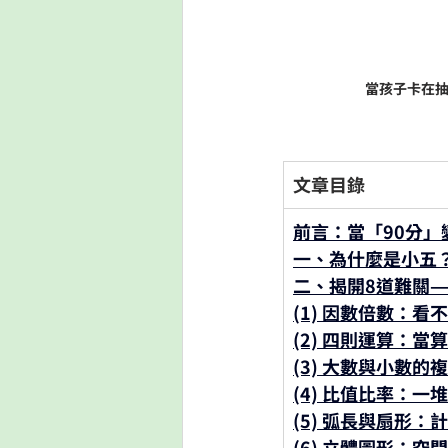
當孩子卡在
文章目錄
前言：當「90分」
一、為什麼是小五
二、揭開8道難關
(1) 因數倍數：
(2) 四則運算：當
(3) 大數與小數
(4) 比值比率：
(5) 弧長與扇形
(6) 立體圖形：