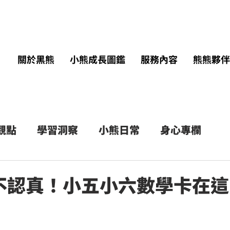
關於黑熊
小熊成長圖鑑
服務內容
熊熊夥伴
 觀點
學習洞察
小熊日常
身心專欄
認真！小五小六數學卡在這 