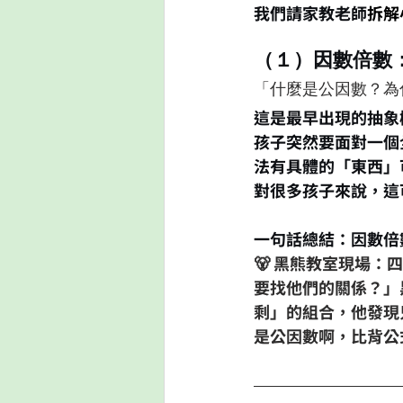
我們請家教老師
拆解
（１）因數倍數
「什麼是公因數？為
這是最早出現的抽象
孩子突然要面對一個
法有具體的「東西」
對很多孩子來說，這
一句話總結：因數倍
🐻 黑熊教室現場：
要找他們的關係？」黑
剩」的組合，他發現只
是公因數啊，比背公