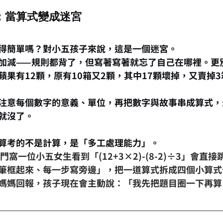
：當算式變成迷宮
得簡單嗎？對小五孩子來說，這是一個迷宮。
加減——規則都背了，但寫著寫著就忘了自己在哪裡。更
蘋果有12顆，原有10箱又2顆，其中17顆壞掉，又賣掉
注意每個數字的意義、單位，再把數字與故事串成算式，
就沒了。
算考的不是計算，是「多工處理能力」。
東門窩一位小
五女生看到「(12+3×2)-(8-2)÷3」會直
筆框起來、每一步寫旁邊」，把一道算式拆成四個小算式
媽媽回報，孩子現在會主動說：「我先把題目圈一下再算