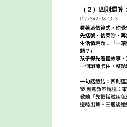
（２）四則運算
(12+3×2)-(8-2)÷3
看著這個算式，你覺
先括號、後乘除、再
生活情境題：「一箱
顆？」
孩子得先看懂故事，
一個環節卡住，整題
一句話總結：四則運
🐻 黑熊教室現場：
教她「先把括號用色
邊唸出聲。三週後她