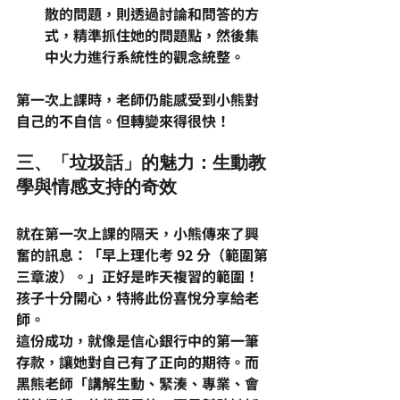
散的問題，則透過討論和問答的方
式，精準抓住她的問題點，然後集
中火力進行系統性的觀念統整。
第一次上課時，老師仍能感受到小熊對
自己的不自信。但轉變來得很快！
三、「垃圾話」的魅力：生動教
學與情感支持的奇效
就在第一次上課的隔天，小熊傳來了興
奮的訊息：「早上理化考 92 分（範圍第
三章波）。」正好是昨天複習的範圍！
孩子十分開心，特將此份喜悅分享給老
師。
這份成功，就像是
信心銀行
中的第一筆
存款，讓她對自己有了正向的期待。而
黑熊老師「講解生動、緊湊、專業、會