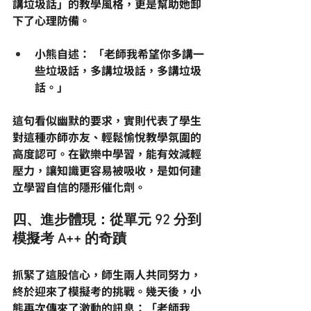
講垃圾話」的教學風格，更是幫助她卸
下了心理防備。
小熊自述：
 「老師我希望你多講一
些垃圾話，多講垃圾話，多講垃圾
話。」
這句看似幽默的要求，實則代表了學生
對這種亦師亦友、輕鬆愉悅教學氛圍的
高度認可。在歡樂中學習，能有效減輕
壓力，讓知識更容易被吸收，是
如何建
立學習自信
的隱形催化劑。
四、進步體現：從單元 92 分到
模擬考 A++ 的奇蹟
抓緊了這股信心，師生兩人共同努力，
終於迎來了模擬考的挑戰。幾天後，小
熊再次傳來了激動的訊息：「
老師我 