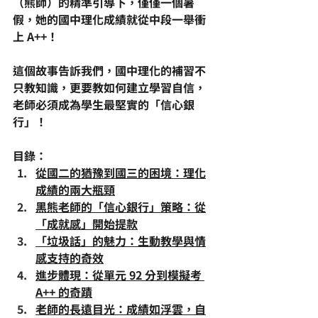
（熊師）的精準引導下，僅僅一個暑
假，她的
國中理化
成績就從中段一舉衝
上 
A++
！
這個故事告訴我們，
國中理化
的補習不
只教知識，更要教
如何建立學習自信
，
老師必須成為學生最堅實的「
信心銀
行
」！
目錄：
從國二的猶豫到國三的困境：理化
成績的兩大瓶頸
黑熊老師的「信心銀行」策略：從
「成就感」開始提款
「垃圾話」的魅力：生動教學與情
感支持的奇效
進步體現：從單元 92 分到模擬考 
A++ 的奇蹟
老師的長遠目光：成績如浮雲，自