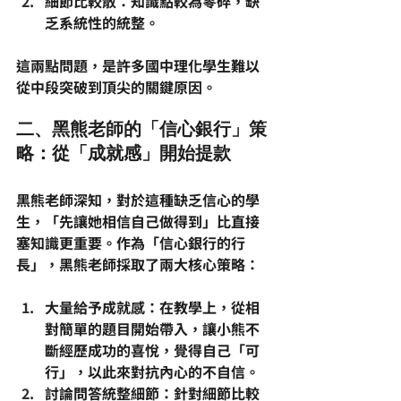
細節比較散
：知識點較為零碎，缺
乏系統性的統整。
這兩點問題，是許多
國中理化
學生難以
從中段突破到頂尖的關鍵原因。
二、黑熊老師的「信心銀行」策
略：從「成就感」開始提款
黑熊老師深知，對於這種缺乏信心的學
生，「先讓她相信自己做得到」比直接
塞知識更重要。作為「
信心銀行
的行
長」，黑熊老師採取了兩大核心策略：
大量給予成就感
：在教學上，從相
對簡單的題目開始帶入，讓小熊不
斷經歷成功的喜悅，覺得自己「可
行」，以此來對抗內心的不自信。
討論問答統整細節
：針對細節比較