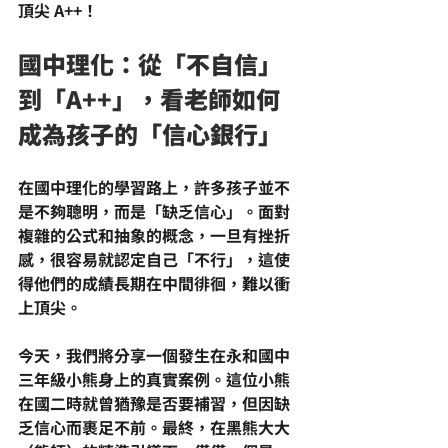
頂尖 A++！
國中理化：從「不自信」
到「A++」，看老師如何
成為孩子的「信心銀行」
在
國中理化
的學習路上，許多孩子並不
是不夠聰明，而是「
缺乏信心
」。面對
複雜的公式和抽象的概念，一旦有挫折
感，很容易就認定自己「不行」，這使
得他們的成績長期在中間徘徊，難以衝
上頂尖。
今天，我們將分享一個發生在永和國中
三年級小熊身上的真實案例。這位小熊
在國二時就曾猶豫是否要補習，但因
缺
乏信心
而裹足不前。最終，在黑熊大大