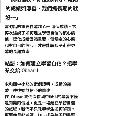
的成績如浮雲，我們抓長期的就
好～」
這句話的重要性遠超 A++ 這個成績。它
再次強調了
如何建立學習自信
的核心價
值：
理化
成績固然重要，但穩定的心態
和對自己的信心，才是能讓孩子走得更
遠的長期資產。
結語：如何建立學習自信？把學
業交給 Obear！
永和國中小熊的案例證明，成績的突
破，往往始於
信心
的重建。
在  Obear 我們深信
國中理化
的學習不僅
是知識的傳遞，更是一場
建立學習自信
的旅程。我們不只教導學生如何解題，
更要像黑熊老師一樣，成為孩子們最堅