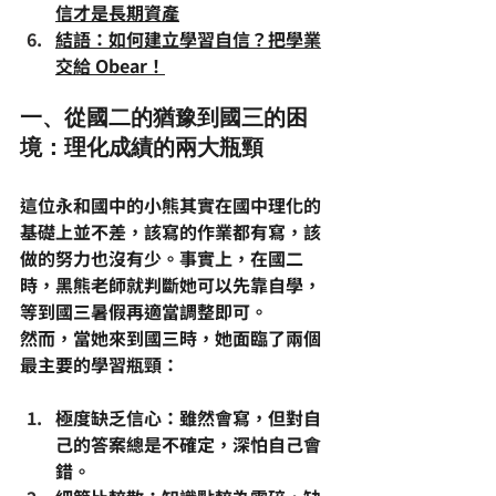
信才是長期資產
結語：
如何建立學習自信
？把學業
交給 Obear！
一、從國二的猶豫到國三的困
境：理化成績的兩大瓶頸
這位永和國中的小熊其實在
國中理化
的
基礎上並不差，該寫的作業都有寫，該
做的努力也沒有少。事實上，在國二
時，黑熊老師就判斷她可以先靠自學，
等到國三暑假再適當調整即可。
然而，當她來到國三時，她面臨了兩個
最主要的學習瓶頸：
極度缺乏信心
：雖然會寫，但對自
己的答案總是不確定，深怕自己會
錯。