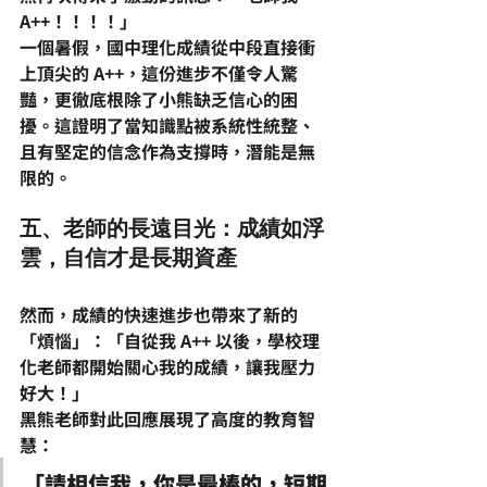
A++！！！！
」
一個暑假，
國中理化
成績從中段直接衝
上頂尖的 A++，這份進步不僅令人驚
豔，更徹底根除了小熊
缺乏信心
的困
擾。這證明了當知識點被系統性統整、
且有堅定的信念作為支撐時，潛能是無
限的。
五、老師的長遠目光：成績如浮
雲，自信才是長期資產
然而，成績的快速進步也帶來了新的
「煩惱」：「自從我 A++ 以後，學校理
化老師都開始關心我的成績，讓我壓力
好大！」
黑熊老師對此回應展現了高度的教育智
慧：
「請相信我，你是最棒的，短期