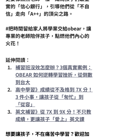
實的「
信心銀行
」，引導他們從「不自
信」走向「A++」的頂尖之路。
#把時間留給家人將學業交給obear
，讓
專業的老師陪伴孩子，點燃他們內心的
火花！
延伸閱讀：
補習班沒效怎麼辦？3個真實案例：
OBEAR 如何逆轉學習挫折，從倒數
到台大
高中學習》成績從不及格到 7X 分！
3 件小事，讓孩子從「匆忙」到
「從容」
英文補習》從 7X 到 9X 分！不只教
成績，更讓孩子「愛上」英文課
想要讓孩子，不在痛苦中學習？歡迎加