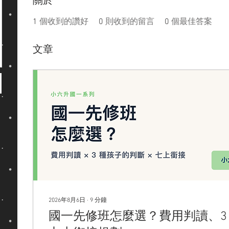
關於
1
個收到的讚好
0
則收到的留言
0
個最佳答案
文章
2026年8月6日
∙
9
分鐘
國一先修班怎麼選？費用判讀、3