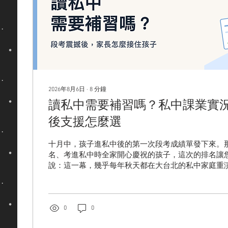
師、同儕，其實是機率題 學費之外的帳：私中 vs...
2026年8月6日
∙
8
分鐘
讀私中需要補習嗎？私中課業實
後支援怎麼選
十月中，孩子進私中後的第一次段考成績單發下來。
名、考進私中時全家開心慶祝的孩子，這次的排名讓您
說：這一幕，幾乎每年秋天都在大台北的私中家庭重
子退步了，也不代表選錯學校——但它確實是一個訊
看清楚。這篇文章寫給已經在私中就讀的孩子的家長
公立差在哪、什麼狀況需要課後支援、什麼狀況其實
要，怎麼選才真的有效。 目錄 私中課業和公立差在
0
0
不及的現實 第一次段考不理想，先分清楚是哪一種狀