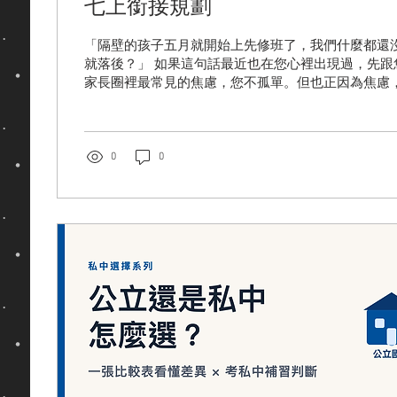
七上銜接規劃
「隔壁的孩子五月就開始上先修班了，我們什麼都還
就落後？」 如果這句話最近也在您心裡出現過，先跟
家長圈裡最常見的焦慮，您不孤單。但也正因為焦慮
班」當成保險買——別人上我也上——卻沒有先問一個
孩子，現在真正需要的是「往前修」，還是「往回補」
替先修班說話，也不急著唱衰它。我們把「先修 vs 
法、費用與班型怎麼看、七上到底在學什麼，一次整
0
0
合自己孩子的決定。 目錄 國一先修班是什麼？和補
先修 vs 不先修：先看孩子，再看課表 國一先修班
型比較表 七上單元總覽表：先修到底在修什麼 不上
以先做的 3 件事 黑熊怎麼做：先診斷，再決定要不要
見問題 FAQ 資料來源 國一先修班是什麼？和補習班
先修班（也稱國中先修班），指的是讓小六生在升國
小六下學期就開始），提前學習國一課程內容的課程
兩大主力（例如台北老牌的飛哥英文即以英文先修為
國...