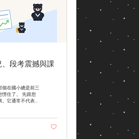
況、段考震撼與課
那個在國小總是前三
愣住了。 先跟您
演。它通常不代表孩
號，值得家長停下來
：私中的課業到底和
先不用，以及如果需
哪？三個讓家長措手
況 什麼狀況需要課