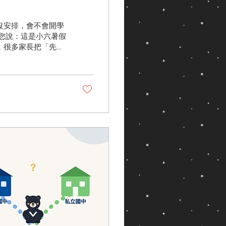
沒安排，會不會開學
您說：這是小六暑假
，很多家長把「先修
更重要的問題：我的
？ 這篇文章不急著
不先修」的判斷方
理給您，讓您做出適
習班、銜接課差在哪
費用怎麼判讀？三種班
先修班，家長在家可
先修 國一先修班常
、銜接課差在哪 國一
一前的暑假（有些從
，多以數學和英語為
主軸），也有加上