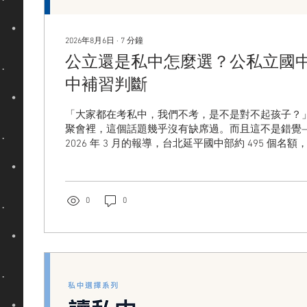
2026年8月6日
∙
7
分鐘
公立還是私中怎麼選？公私立國
中補習判斷
「大家都在考私中，我們不考，是不是對不起孩子？」
聚會裡，這個話題幾乎沒有缺席過。而且這不是錯覺
2026 年 3 月的報導，台北延平國中部約 495 個名額，湧
報考；薇閣 244 個名額吸引逾 3,000 人，熱門私
有人說私中管得嚴、讀得扎實；也有人說公立自由、
個決定影響的是孩子整整三年的生活方式，不該由「
定，而該由「我的孩子是什麼樣的孩子」來決定。 還
0
0
化：在黑熊近期的家長訪談中，選私中的理由已經不
比較有在管、比較安全」成了明顯上升的動機——尤
受到社會關注後，愈來愈多家長把「環境的安全感」
是真實的需求，值得被認真對待，我們在下面的比較裡
章不推私中，也不踩私中。我們把公立與私立國中的
算、考私中要不要補習，一次攤開給您，幫您把這個決
公立與私立國中差在哪？一張比較表看懂 別只比「公