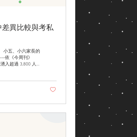
中差異比較與考私
 小五、小六家長的
——依《今周刊》
入超過 3,800 人
中錄取率僅約一到兩成。
孩子快樂就好。但這
別人都怎麼做」來決
有一個值得說的變
再只有成績。「私校
其近年校園安全事件
放進選校的天平。這
一併納入。 這篇文
真實差異、費用怎麼
定想清楚。 目錄
立還是私立」：老