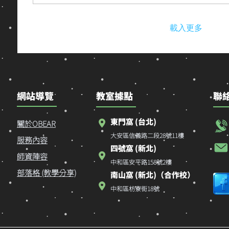
後支援？什麼狀況先不用 私中生補習怎麼選：為什麼
常沒用 黑熊怎麼做：貼著各校進度的個別化支援 給
建議 資料來源 私中課業和公立差在哪？三個讓家長措
載入更多
進度快，而且不等人。黑熊長期同時陪伴多所私中的
是：各校快慢不一、科目之間也有差異——並非每所
那樣「國二下就教完國中三年課程」（《今周刊》2026
私校如此），但大多數私中都會超前幾次段考的範圍
的，數學、理化的...
網站導覽
​教室據點
聯
東門窩 (台北)
關於OBEAR​
大安區信義路二段28號11樓
服務內容
四號窩 (新北)
師資陣容
中和區安平路158號2樓
部落格 (教學分享)
南山窩 (新北)（合作校）
中和區枋寮街18號