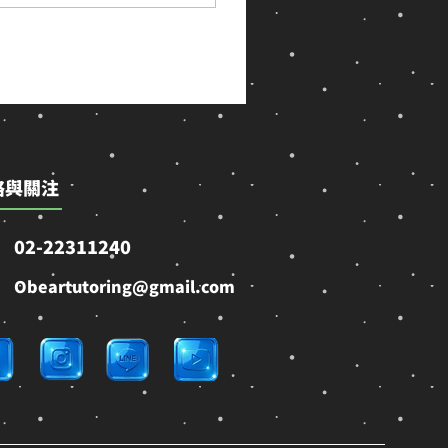
「大班再聽一次」通
私中家長的三個具體
手不及的現實 一、
孩子，第一手的觀察
私校都像媒體報導的
 年 3 月報導部分
在教，超前是一定
絡與關注
02-22311240
Obeartutoring@gmail.com