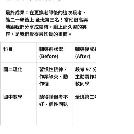
最終成果：在更換老師後的這次段考，
熊二一舉衝上 全班第三名！當他很高興
地跟我們分享成績時，臉上那久違的笑
容，是我們覺得最珍貴的畫面。
科目
輔導前狀況 
輔導後成果 
(Before)
(After)
國二理化
習慣性
恍神
、
段考 97 分
作業缺交、動
主動寫作業、
作慢
教同學
國中數學
聽得懂但考不
全班第三名
好、個性固執