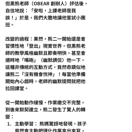
但黑熊老師（OBEAR 創辦人）評估後，
自信地說：「安啦，上課老師是我
誒！」於是，我們大膽地讓他嘗試小團
班。
改變的過程：果然，熊二一開始還是會
習慣性地「登出」現實世界。但黑熊老
師的教學風格幽默且節奏明快，甚至會
適時地「嘴砲」（幽默調侃）他一下。
這種非傳統的互動方式，竟然奇蹟似地
讓熊二「沒有機會
恍神
」！每當他準備
開始內心戲時，老師的幽默提問就把他
拉回課堂。
從一開始動作緩慢、作業繳交不完整，
到後來默契建立，熊二發生了驚人的轉
變：
主動學習：
 熊媽驚訝地發現，孩子
竟然會主動把理化作業拿出來寫，