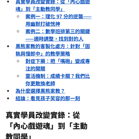
真實學員改變實錄：從「內心戲遊
魂」到「主動教同學」
案例一：理化 97 分的逆襲——
用幽默打破
恍神
案例二：數學班排第三的關鍵
——適時調整，找到對的人
黑熊家教的客製化處方：針對「固
執與慢郎中」的教學策略
對症下藥：把「嘴砲」變成專
注的開關
靈活機制：成績卡關？我們比
你更敢換老師
為什麼選擇黑熊家教？
結論：看見孩子笑容的那一刻
真實學員改變實錄：從
「內心戲遊魂」到「主動
教同學」