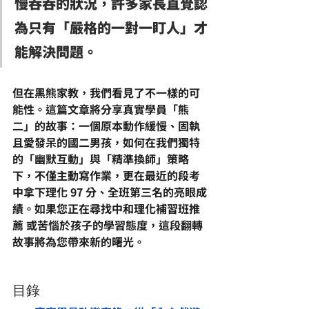
慢吞吞的狀況，許多家長直覺認
為只有「嚴格的一對一盯人」才
能解決問題。
但在黑熊家教，我們看見了不一樣的可
能性。這篇文章將分享真實學員「熊
二」的故事：一個原本動作緩慢、固執
且愛發呆的國二男孩，如何在我們獨特
的「幽默互動」與「精準換師」策略
下，不僅主動寫作業，更在最近的段考
中拿下
理化 97 分
、全班第三名的亮眼成
績。如果您正在尋找
中和理化補習班推
薦
 或苦惱於孩子的學習態度，這段翻轉
故事將為您帶來新的曙光。
目錄 