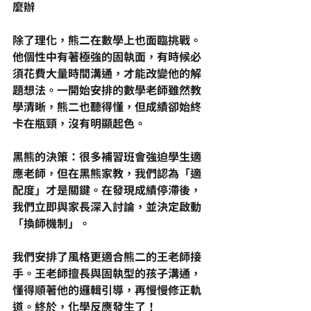
麼辦
除了理化，熊二在數學上也面臨挑戰。
他個性中有著極強的固執面，有時候必
須花費大量時間溝通，才能改變他的解
題想法。一開始安排的數學老師雖然教
學清晰，熊二也聽得懂，但成績卻始終
卡在瓶頸，沒有明顯起色。
黑熊的決策：很多補習班會強迫學生適
應老師，但在黑熊家教，我們認為「適
配度」才是關鍵。在發現成績停滯後，
我們立即與家長深入討論，並決定啟動
「換師機制」。
我們安排了風格更適合熊二的王老師接
手。王老師擅長與固執型的孩子溝通，
懂得順著他的邏輯引導，再慢慢修正軌
道。終於，化學反應發生了！