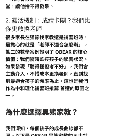
堂，讓他捨不得發呆。
2. 靈活機制：成績卡關？我們比
你更敢換老師
很多家長在猶豫
找家教還是補習班
時，
最擔心的就是「老師不適合怎麼辦」。
熊二的數學案例證明了 OBEAR 的核心
價值：我們隨時監控孩子的學習狀況。
如果發現「聽得懂但考不好」，我們會
主動介入，不惜成本更換老師，直到找
到最適合孩子的頻率為止。這也是我們
作為
中和理化補習班推薦
 首選的原因之
一。
為什麼選擇黑熊家教？ 
我們深知，每個孩子的成長曲線都不
同。以下是 OBEAR 黑熊家教的 5 大特