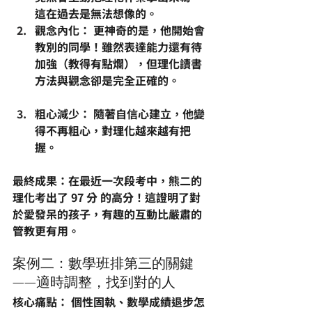
這在過去是無法想像的。
觀念內化：
 更神奇的是，他開始會
教別的同學！雖然表達能力還有待
加強（教得有點爛），但
理化讀書
方法
與觀念卻是完全正確的。
粗心減少：
 隨著自信心建立，他變
得不再粗心，對理化越來越有把
握。
最終成果：在最近一次段考中，熊二的
理化考出了 97 分 的高分！這證明了對
於愛發呆的孩子，有趣的互動比嚴肅的
管教更有用。
案例二：數學班排第三的關鍵
——適時調整，找到對的人
核心痛點：
 個性固執、
數學成績退步怎