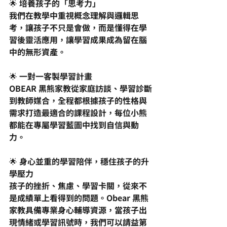
🌟 培養孩子的「思考力」
我們在教學中重視概念理解與邏輯思
考，讓孩子不只是會做，而是懂得在學
習後靈活應用，讓學習成果成為留在腦
中的無形資產。
🌟 一對一客製學習計畫
OBEAR 黑熊家教從家庭訪談、學習診斷
到教師媒合，全程都根據孩子的性格與
需求打造最適合的課程設計，每位小熊
都能在專屬學習藍圖中找到自信與動
力。
🌟 身心並重的學習陪伴，穩住孩子的升
學壓力
孩子的挫折、焦慮、學習卡關，從來不
是成績單上看得到的問題。Obear 黑熊
家教具備專業身心輔導資源，當孩子出
現情緒或學習訊號時，我們可以請益第