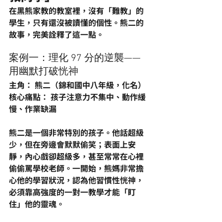
在黑熊家教的教室裡，沒有「難教」的
學生，只有還沒被讀懂的個性。熊二的
故事，完美詮釋了這一點。
案例一：理化 97 分的逆襲——
用幽默打破
恍神
主角： 熊二（錦和國中八年級，化名）
核心痛點： 孩子注意力不集中、動作緩
慢、作業缺漏
熊二是一個非常特別的孩子。他話超級
少，但在旁邊會默默偷笑；表面上安
靜，內心戲卻超級多，甚至常常在心裡
偷偷罵學校老師。一開始，熊媽非常擔
心他的學習狀況，認為他習慣性
恍神
，
必須靠高強度的一對一教學才能「盯
住」他的靈魂。