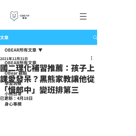
文章
OBEAR所有文章
2021年12月31日
OBEAR所有文章
國二理化補習推薦：孩子上
OBear 觀點
課愛發呆？黑熊家教讓他從
學習洞察
「慢郎中」變班排第三
小熊日常
已更新：
4月18日
身心專欄