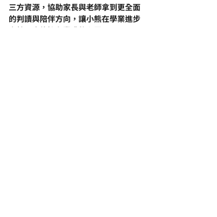
三方資源，協助家長與老師拿到更全面
的判讀與陪伴方向，讓小熊在學業進步
之餘，也能擁有豐盛的心靈。
結論：看見孩子笑容的那
一刻
從
恍神
慢郎中到全班第三名，熊二的進
步不只是分數，更是一種對學習態度的
徹底翻轉。他不再是那個在心裡偷偷罵
老師的孩子，而是一個會笑著分享喜
悅、甚至願意主動教導同學的自信少
年。
若您的孩子也像熊二一樣，聰明但容易
分心，或是個性固執找不到合適的老
師，或許他需要的不是更嚴格的管教，
而是一個懂他的
國二理化補習
 團隊。