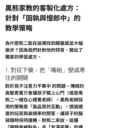
黑熊家教的客製化處方：
針對「固執與慢郎中」的
教學策略
為什麼熊二能在這裡找到歸屬感並大幅
進步？因為我們針對他的特質，開出了
獨家的學習處方。
1. 對症下藥：把「嘴砲」變成專
注的開關
對於
孩子注意力不集中
 的問題，傳統的
高壓責罵只會讓孩子關上心門（或是像
熊二一樣在心裡罵老師）。黑熊老師採
用的策略是「高品質的互動」。透過適
度的玩笑與高頻率的問答，讓孩子的腦
袋隨時保持運轉。對熊二來說，這種
「隨時會被點名」且「充滿笑聲」的課