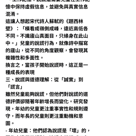
憶中保持虛假信息，並避免與真實信息
混淆。
這讓人想起宋代詩人蘇軾的《題西林
壁》：「橫看成嶺側成峰，遠近高低各
不同。不識廬山真面目，只緣身在此山
中。」兒童的說謊行為，就像詩中描寫
的廬山，從不同的角度觀察，會發現其
複雜性和多面性。
換言之，當孩子開始說謊時，這正是一
種成長的表現
三、說謊與道德理解：從「誠實」到
「謊言」
雖然兒童能夠說謊，但他們對說謊的道
德評價卻隨著年齡增長而變化。研究發
現，年幼的兒童更注重事實性和規則遵
守，而年長的兒童則更注重動機和意
圖。
- 年幼兒童：他們認為說謊是「壞」的，