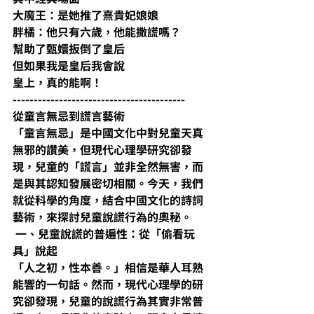
大魔王：是她推了熹貴妃娘娘
胖橘：他只有六歲，他能撒謊嗎？
幫助了甄嬛扳倒了皇后
但如果我是皇后我會說
皇上，真的能啊！
-----------------------------------------
從童言無忌到謊言藝術
「童言無忌」是中國文化中對兒童天真
無邪的讚美，但現代心理學研究卻發
現，兒童的「謊言」並非全然無害，而
是與其認知發展密切相關。今天，我們
就從科學的角度，結合中國文化的詩詞
藝術，來探討兒童說謊行為的奧秘。
 一、兒童說謊的普遍性：從「偷看玩
具」說起
「人之初，性本善。」相信是華人耳熟
能響的一句話。然而，現代心理學的研
究卻發現，兒童的說謊行為其實非常普