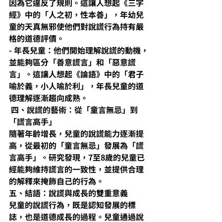
因為它違反了規則。這讓人想起《三字
經》中的「人之初，性本善」，年幼兒
童的天真無邪使他們對說謊行為持有嚴
格的道德評價。
- 年長兒童：他們開始理解說謊的動機，
並能夠區分「善意謊言」和「惡意謊
言」。這讓人想起《論語》中的「君子
喻於義，小人喻於利」，年長兒童的道
德理解逐漸趨向成熟。
 四、說謊的藝術：從「童言無忌」到
「謊言高手」
隨著年齡增長，兒童的說謊能力逐漸提
高，從最初的「童言無忌」發展為「謊
言高手」。研究發現，7至8歲的兒童已
經能夠維持謊言的一致性，並提供合理
的解釋來掩飾自己的行為。
五、結語：說謊與成長的雙重意義
兒童的說謊行為，既是認知發展的標
誌，也是道德成長的過程。兒童通過說