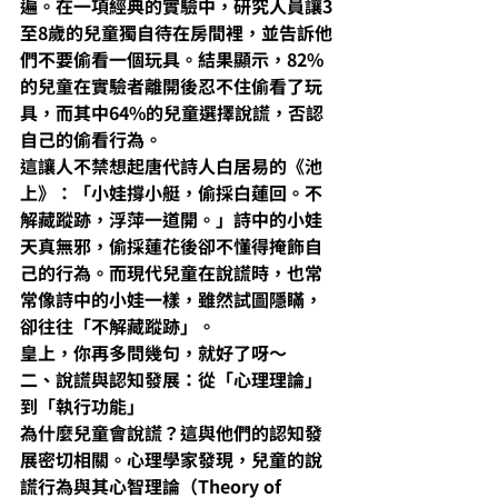
遍。在一項經典的實驗中，研究人員讓3
至8歲的兒童獨自待在房間裡，並告訴他
們不要偷看一個玩具。結果顯示，82%
的兒童在實驗者離開後忍不住偷看了玩
具，而其中64%的兒童選擇說謊，否認
自己的偷看行為。
這讓人不禁想起唐代詩人白居易的《池
上》：「小娃撐小艇，偷採白蓮回。不
解藏蹤跡，浮萍一道開。」詩中的小娃
天真無邪，偷採蓮花後卻不懂得掩飾自
己的行為。而現代兒童在說謊時，也常
常像詩中的小娃一樣，雖然試圖隱瞞，
卻往往「不解藏蹤跡」。
皇上，你再多問幾句，就好了呀～
二、說謊與認知發展：從「心理理論」
到「執行功能」
為什麼兒童會說謊？這與他們的認知發
展密切相關。心理學家發現，兒童的說
謊行為與其心智理論（Theory of 