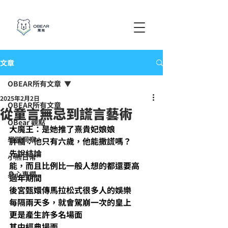
文章
OBEAR所有文章
2025年2月2日
OBEAR所有文章
從童言無忌到謊言藝術
OBear 觀點
大魔王：是她推了熹貴妃娘娘
學習洞察
胖橘：他只有六歲，他能撒謊嗎？
先說結論
小熊日常
能，而且比例比一般人想的都還要高
身心專欄
過年期間
後宮甄嬛傳馬拉松式很多人的娛樂
每隔兩天多，就會駕崩一次的皇上
更是產生許多名場面
其中經典場面