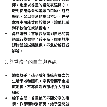
擇，也應以尊重的語氣表達關心，
避免使用命令或羞辱的口吻。研究
顯示，父母善意的指出不足，在子
女耳中可能等同於批評，讓他們感
到不被信任或被否定。
勇於道歉
：當家長意識到自己的言
語或行為傷害了孩子時，應勇於承
認錯誤並誠懇道歉，不急於解釋或
辯解。
3. 尊重孩子的自主與界線
適度放手
：孩子成年後擁有獨立的
生活領域和隱私，家長需要學會適
度退後，不再像過去那樣介入所有
細節。
給予空間
：尊重他們不願分享的事
情、作息和聯繫節奏。給予空間並