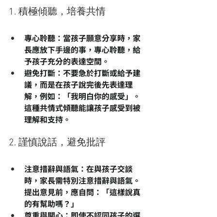
1. 積極傾聽，培養共情
專心聆聽
：當孩子願意分享時，家
長應放下手邊的事，專心聆聽，給
予孩子充分的表達空間。
避免打斷
：不要急於打斷或給予建
議，而是在孩子說完後先表達理
解，例如：「我明白你的感受」。
這種共情式傾聽能讓孩子感受到被
理解和支持。
2. 謹慎說話，避免批評
注意措辭與語氣
：在與孩子交談
時，家長需特別注意措辭與語氣。
提出意見前，應自問：「這樣說真
的有幫助嗎？」
尊重與關心
：即使不認同孩子的選