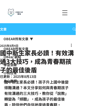
文章
OBEAR所有文章
2025年8月4日
OBEAR所有文章
國中新生家長必讀！有效溝
OBear 觀點
通3大技巧，成為青春期孩
學習洞察
子的最佳後盾
小熊日常
已更新：
2025年8月13日
身心專欄
國中新生家長必讀！孩子升上國中後變
得難溝通？本文分享如何與青春期孩子
有效溝通的三大技巧，教你從「說教」
轉變為「傾聽」，成為孩子的最佳後
盾，陪伴他們自信地度過青春期。