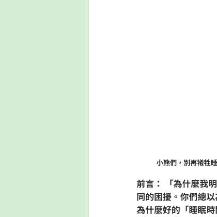
小熊們，別再犧牲
前言：
 「為什麼我
同的困擾。你們總以
為什麼好的「睡眠時