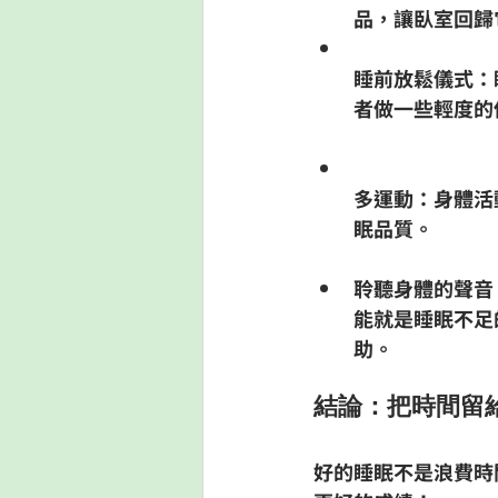
品，讓臥室回歸
睡前放鬆儀式
：
者做一些輕度的
多運動
：身體活
眠品質。
聆聽身體的聲音
能就是睡眠不足
助。
結論：把時間留給
好的睡眠不是浪費時