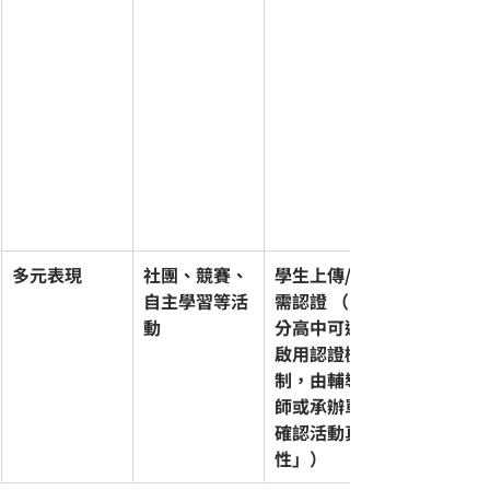
多元表現
社團、競賽、
學生上傳/無
自主學習等活
需認證 （「部
動
分高中可選擇
啟用認證機
制，由輔導教
師或承辦單位
確認活動真實
性」）