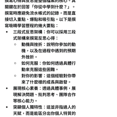
撰寫心得與反思是整個檔案的核心。其
關鍵在於回答「你從中學到什麼？」。
撰寫時應避免流水帳式的記錄，而是直
接切入重點、爆點和吸引點。以下是撰
寫吸睛學習歷程的幾大要點：
三段式反思架構
：你可以採用三段
式架構來撰寫反思心得：
動機與挫折
：說明你參加的動
機，以及在過程中遇到的預期
外挫折。
如何克服
：你如何透過具體行
動來克服這些困難。
對你的影響
：這個經驗對你帶
來了什麼樣的成長與啟發。
展現核心素養
：透過具體事例，展
現解決問題、批判思考、團隊合作
等核心能力。
突顯個人獨特性
：這並非指過人的
天賦，而是能區分出你個人特質的