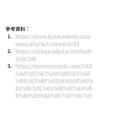
參考資料：
https://www.luyiacademy.com/
news.php?act=view&id=23
https://collego.edu.tw/Media/Ar
ticle/140
https://lessismoreedu.com/%E8
%AA%B2%E7%A8%8B%E5%AD
%B8%E7%BF%92%E6%88%90%
E6%9E%9C%E6%98%AF%E4%B
B%80%E9%BA%BC%EF%BC%9
F%E6%80%8E%E9%BA%BC%E5
%AF%AB/
https://blog.104.com.tw/learnin
g-process-dont/
https://premium.parenting.com