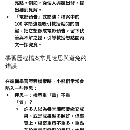
亮點。例如，從個人興趣出發，提
出獨到見解。
「電影預告」式簡述
：檔案中的 
100 字簡述是吸引教授點閱的關
鍵。把它想像成電影預告，留下伏
筆與不解之謎，引導教授想點開內
文一探究竟。
學習歷程檔案常見迷思與避免的
錯誤
在準備學習歷程檔案時，小熊們常常會
陷入一些迷思：
迷思一：檔案重「量」不重
「質」？
許多人以為每堂課都要繳交成
果、或是成果越多越好。但事
實上，檔案重精不重多，重點
在於質量與深刻的反思。大學