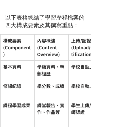
以下表格總結了學習歷程檔案的
四大構成要素及其撰寫重點：
構成要素 
內容概述 
上傳/認證 
(Component
(Content 
(Upload/Cer
)
Overview)
tification)
基本資料
學籍資料、幹
學校自動上傳
部經歷
修課紀錄
學分數、成績
學校自動上傳
課程學習成果
課堂報告、實
學生上傳/教
作、作品等
師認證