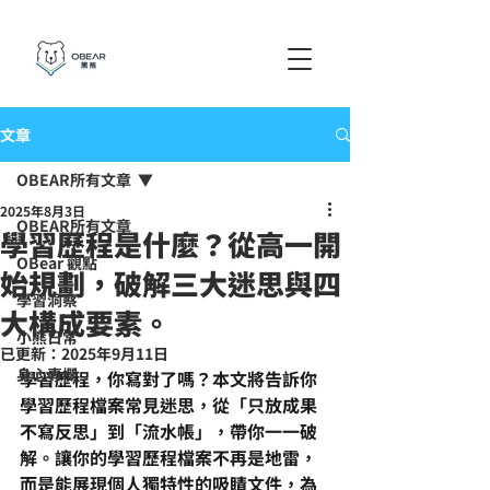
文章
OBEAR所有文章
2025年8月3日
OBEAR所有文章
學習歷程是什麼？從高一開
OBear 觀點
始規劃，破解三大迷思與四
學習洞察
大構成要素。
小熊日常
已更新：
2025年9月11日
身心專欄
學習歷程，你寫對了嗎？本文將告訴你
學習歷程檔案常見迷思，從「只放成果
不寫反思」到「流水帳」，帶你一一破
解。讓你的學習歷程檔案不再是地雷，
而是能展現個人獨特性的吸睛文件，為