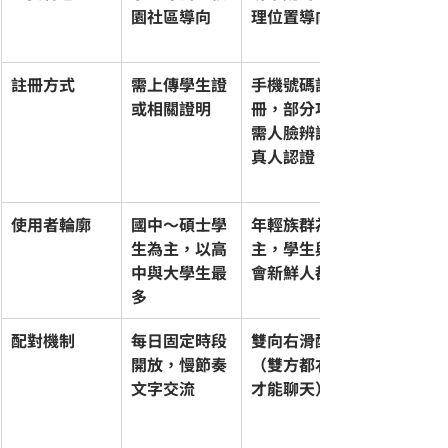
園社區導向
理位置導向
註冊方式
需上傳學生證
手機號碼註
或相關證明
冊，部分功能
需人臉辨識/
真人認證
使用者輪廓
國中～碩士學
年輕族群為
生為主，以高
主，學生與社
中與大學生最
會新鮮人都有
多
配對機制
每日固定時段
雙向右滑配對
開放，慢節奏
（雙方都右滑
文字交流
才能聊天）