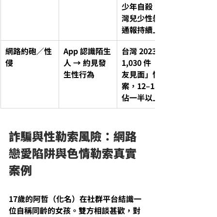
少年自殺；台
灣兒少性剝削
通報持續上升
網路約砲／性
App 認識陌生
台灣 2023：
侵
人 → 約見發
1,030 件「網
生性行為
友見面」性侵
案，12–18 歲
佔一半以上
詐騙與性勒索風險：網路
戀愛陷阱與色情勒索真實
案例
17歲的阿哲（化名）在社群平台結識一
位自稱同齡的女孩。雙方相談甚歡，對