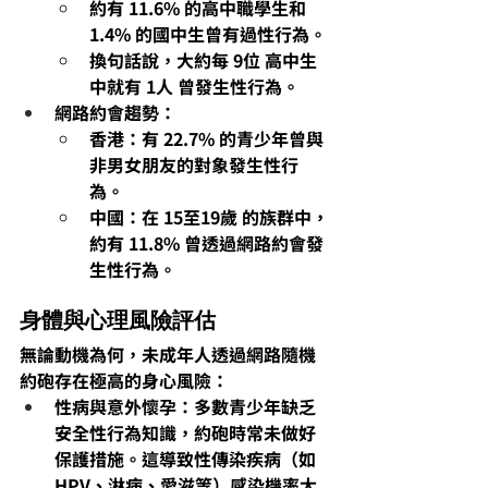
約有 
11.6%
 的高中職學生和 
1.4%
 的國中生曾有過性行為。
換句話說，大約每 
9位
 高中生
中就有 
1人
 曾發生性行為。
網路約會趨勢：
香港
：有 
22.7%
 的青少年曾與
非男女朋友的對象發生性行
為。
中國
：在 
15至19歲
 的族群中，
約有 
11.8%
 曾透過網路約會發
生性行為。
身體與心理風險評估
無論動機為何，
未成年人透過網路隨機
約砲存在極高的身心風險
：
性病與意外懷孕：多數青少年缺乏
安全性行為知識，約砲時常未做好
保護措施。這導致性傳染疾病
（如
HPV、淋病、愛滋等）感染機率大