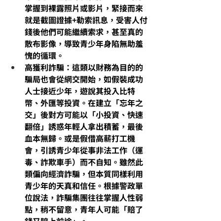
掌握到裸露照片或影片，緊接而來
就是
截圖證據+勒索訊息
，受害人付
錢後他們可能繼續索求，甚至真的
散布影像，導致青少年身陷無助羞
愧的循環。
高獲利詐騙：這類以財務為目的的
騙局也會從網交開始，如假裝成功
人士接近少年，遊說其投入比特
幣、外匯等投資。在建立「忘年之
交」後對方可能以「小投資、快速
翻倍」誘惑年輕人拿出積蓄，最後
血本無歸。或是假借高薪打工機
會，引誘青少年從事非法工作（運
毒、詐欺車手）而不自知。雖然此
類偏向經濟詐騙，但本質同樣利用
青少年的天真和信任。根據警政單
位說法，詐騙集團往往掌握人性弱
點
，稍不留意，青年人可能「賠了