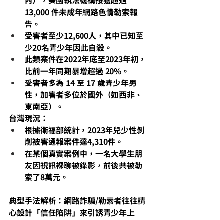
內），美國執法機構接獲超過 
13,000 件未成年網路色情勒索報
告。
受害者至少12,600人，其中已知至
少20名青少年因此自殺。
此類案件在2022年底至2023年初，
比前一年同期暴增超過 20%。
受害者多為 14 至 17 歲青少年男
性，加害者多位於國外（如西非、
東南亞）。
台灣現況：
根據衛福部統計，2023年兒少性剝
削被害通報案件達4,310件。
在某個真實案例中，一名大學生朋
友因視訊裸聊被錄影，前後共被勒
索了8萬元。
典型手法解析：網路詐騙/勒索者往往精
心設計「信任陷阱」來引誘青少年上