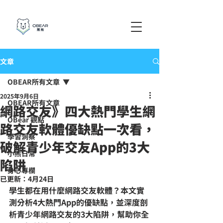
文章
OBEAR所有文章
2025年9月6日
OBEAR所有文章
網路交友》四大熱門學生網
OBear 觀點
路交友軟體優缺點一次看，
學習洞察
破解青少年交友App的3大
小熊日常
陷阱
身心專欄
已更新：
4月24日
學生都在用什麼網路交友軟體？本文實
測分析4大熱門App的優缺點，並深度剖
析青少年網路交友的3大陷阱，幫助你全