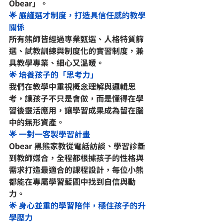
Obear」。
🌟 嚴謹選才制度，打造具信任感的教學
關係
所有熊師皆經過專業甄選、人格特質篩
選、試教訓練與制度化的實習制度，兼
具教學專業、細心又溫暖。
🌟 培養孩子的「思考力」
我們在教學中重視概念理解與邏輯思
考，讓孩子不只是會做，而是懂得在學
習後靈活應用，讓學習成果成為留在腦
中的無形資產。
🌟 一對一客製學習計畫
Obear 黑熊家教從電話訪談、學習診斷
到教師媒合，全程都根據孩子的性格與
需求打造最適合的課程設計，每位小熊
都能在專屬學習藍圖中找到自信與動
力。
🌟 身心並重的學習陪伴，穩住孩子的升
學壓力