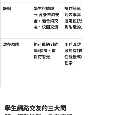
優點
學生證驗證 
操作簡單、配
→ 背景單純安
對效率高；透
全，適合純交
過定位快速找
友、校園交流
到附近的人
潛在風險
仍可能遇到詐
用戶混雜，仍
騙/騷擾，需
可能有詐騙、
保持警覺
性騷擾或色情
勒索
學生網路交友的三大問