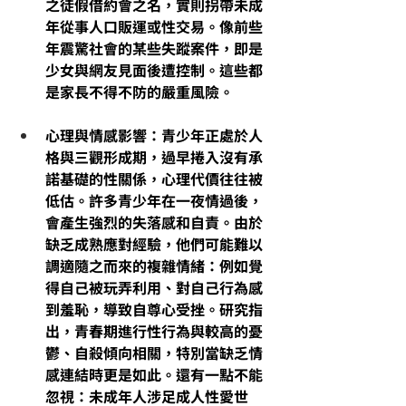
之徒假借約會之名，實則
拐帶未成
年
從事人口販運或性交易。像前些
年震驚社會的某些失蹤案件，即是
少女與網友見面後遭控制。這些都
是家長不得不防的嚴重風險。
心理與情感影響：青少年正處於人
格與三觀形成期，過早捲入沒有承
諾基礎的性關係，心理代價往往被
低估。許多青少年在一夜情過後，
會產生強烈的失落感和自責
。由於
缺乏成熟應對經驗，他們可能難以
調適隨之而來的複雜情緒：例如覺
得自己被玩弄利用、對自己行為感
到羞恥，導致自尊心受挫。研究指
出，青春期進行性行為與較高的憂
鬱、自殺傾向相關，特別當缺乏情
感連結時更是如此。還有一點不能
忽視：未成年人涉足成人性愛世