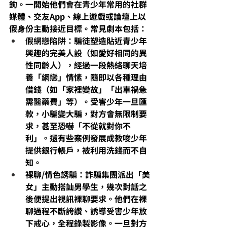
鉤。一開始他們會在青少年常用的社群
媒體、交友App、線上遊戲或論壇
上以
假身份主動接近目標。常見劇本包括：
假網戀陷阱：騙徒塑造貼近青少年
興趣的完美人設（如愛好相同的異
性同齡人），經過一段熱絡聊天培
養「網戀」情愫，隨即以各種理由
借錢
（如「家裡變故」「出車禍急
需醫藥費」等）。受害少年一旦匯
款，小騙變大騙，對方會無限制要
求，甚至恐嚇「不從就對你不
利」。還有些案例發展成教唆少年
提供銀行帳戶，被利用洗錢而不自
知。
裸聊/情色誘騙：詐騙集團派出「美
女」主動搭訕男學生，幾次對話之
後便提出視訊裸聊
要求。他們在裸
聊過程不斷誇讚、誘導受害少年放
下戒心，全程錄製影像。一旦對方