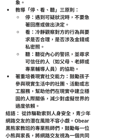
象。
教導「停、看、聽」三原則
：
停
：遇到可疑狀況時，不要急
著回應或做出決定。
看
：冷靜觀察對方的行為與要
求是否合理，是否涉及金錢或
私密照。
聽
：聽從內心的警訊，並尋求
可信任的人（如父母、老師或
專業輔導人員）的協助。
著重培養現實社交能力
：鼓勵孩子
參與現實生活中的社團、活動或志
工服務，幫助他們在現實中建立穩
固的人際關係，減少對虛擬世界的
過度依賴。
結語：
 從詐騙勒索到人身安全，青少年
網路交友的潛在風險不容小覷。Obear 
黑熊家教班的專業熊師們，鼓勵每一位
小熊與家長，將網路交友視為一個共同