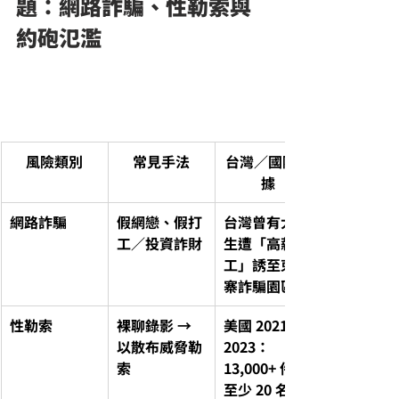
題：網路詐騙、性勒索與
約砲氾濫
風險類別
常見手法
台灣／國際數
據
網路詐騙
假網戀、假打
台灣曾有大學
工／投資詐財
生遭「高薪打
工」誘至柬埔
寨詐騙園區
性勒索
裸聊錄影 → 
美國 2021–
以散布威脅勒
2023：
索
13,000+ 件，
至少 20 名青