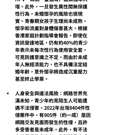
增。此外，一旦發生異性間無保護
性行為，
未婚懷孕
的風險也很現
實。青春期女孩子生理尚未成熟，
懷孕和流產對身體傷害甚大。根據
香港家庭計劃指導會報告，即使在
資訊發達地區，仍有約
40%的青少
年表示未每次性行為使用安全套
，
可見防護意識之不足。而由於未成
年人無經濟能力，也不具備法定結
婚年齡，意外懷孕將造成沉重壓力
甚至終止學業。
人身安全與違法風險：網路世界充
滿未知，青少年約見陌生人可能遭
遇不法侵害
。
2022年台灣8404件性
侵案件中，有905件（約一成）是因
網路交友見面而發生的性侵
，且
許
多受害者是未成年
。此外，有不法