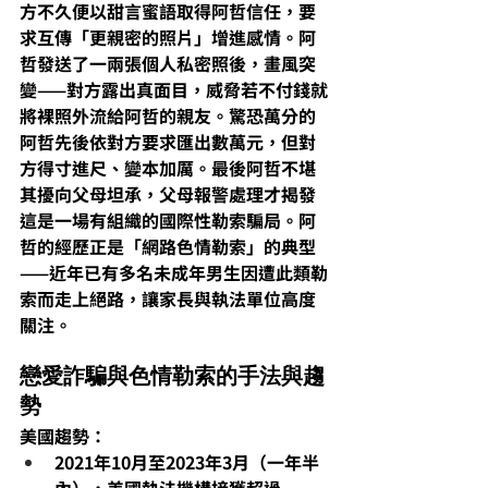
方不久便以甜言蜜語取得阿哲信任，要
求互傳「更親密的照片」增進感情。阿
哲發送了一兩張個人私密照後，畫風突
變——對方露出真面目，威脅若不付錢就
將裸照外流給阿哲的親友。驚恐萬分的
阿哲先後依對方要求匯出數萬元，但對
方得寸進尺、變本加厲。最後阿哲不堪
其擾向父母坦承，父母報警處理才揭發
這是一場有組織的國際性勒索騙局。阿
哲的經歷正是
「網路色情勒索」的典型
——近年已有多名未成年男生因遭此類勒
索而走上絕路，讓家長與執法單位高度
關注。
戀愛詐騙與色情勒索的手法與趨
勢
美國趨勢：
2021年10月至2023年3月（一年半