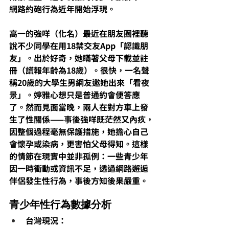
網路約砲行為近年開始浮現。
高一的強咩（化名）最近在朋友圈裡聽
說不少同學在用18禁交友App「認識朋
友」。出於好奇，她瞞著父母下載並註
冊（謊報年齡為18歲）。很快，一名聲
稱20歲的大學生男網友邀她出來「看夜
景」。婷雅心想只是普通約會便答應
了。然而見面當晚，兩人在對方車上發
生了性關係——事後強咩既茫然又內疚，
因整個過程毫無保護措施，她擔心自己
會懷孕或染病，更害怕父母得知。這樣
的情節在現實中並非孤例：一些青少年
因一時衝動或資訊不足，透過網路邂逅
伴侶發生性行為，事後方知後果嚴重。
青少年性行為數據分析
台灣現況：