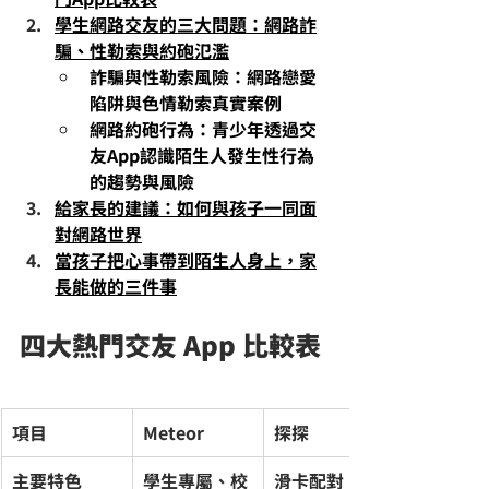
學生網路交友的三大問題：網路詐
騙、性勒索與約砲氾濫
詐騙與性勒索風險：網路戀愛
陷阱與色情勒索真實案例
網路約砲行為：青少年透過交
友App認識陌生人發生性行為
的趨勢與風險
給家長的建議：如何與孩子一同面
對網路世界
當孩子把心事帶到陌生人身上，家
長能做的三件事
四大熱門交友 App 比較表
項目
Meteor
探探
主要特色
學生專屬、校
滑卡配對、地