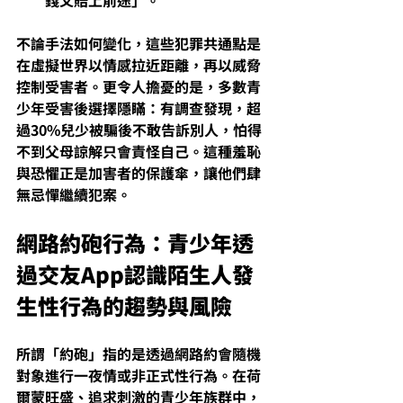
錢又賠上前途」。
不論手法如何變化，這些犯罪共通點是
在虛擬世界
以情感拉近距離
，再
以威脅
控制受害者
。更令人擔憂的是，多數青
少年受害後選擇隱瞞：有調查發現，超
過
30%兒少被騙後不敢告訴別人
，怕得
不到父母諒解只會責怪自己。這種羞恥
與恐懼正是加害者的保護傘，讓他們肆
無忌憚繼續犯案。
網路約砲行為：青少年透
過交友App認識陌生人發
生性行為的趨勢與風險
所謂「約砲」指的是透過網路約會隨機
對象進行
一夜情
或
非正式性行為
。在荷
爾蒙旺盛、追求刺激的青少年族群中，