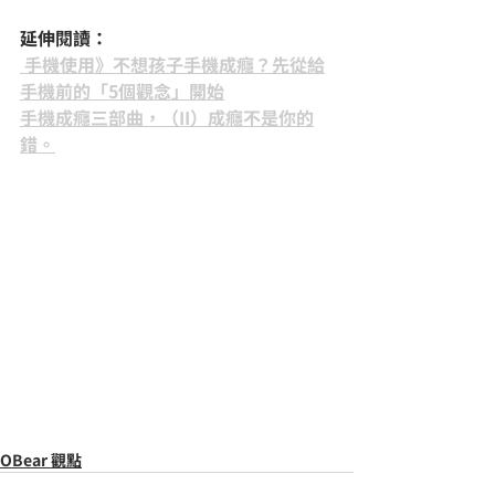
延伸閱讀：
 手機使用》不想孩子手機成癮？先從給
手機前的「5個觀念」開始
手機成癮三部曲，（II）成癮不是你的
錯。
OBear 觀點