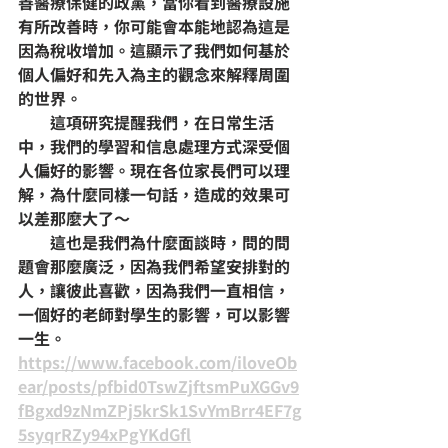
善醫療保健的政黨，當你看到醫療設施
有所改善時，你可能會本能地認為這是
因為稅收增加。這顯示了我們如何基於
個人偏好和先入為主的觀念來解釋周圍
的世界。
        這項研究提醒我們，在日常生活
中，我們的學習和信息處理方式深受個
人偏好的影響。現在各位家長們可以理
解，為什麼同樣一句話，造成的效果可
以差那麼大了～
        這也是我們為什麼面談時，問的問
題會那麼廣泛，因為我們希望安排對的
人，讓彼此喜歡，因為我們一直相信，
一個好的老師對學生的影響，可以影響
一生。
https://www.facebook.com/iloveOb
ear/posts/pfbid0TswZjftsmPuXGGv9
fBgxd9zNmZPj5krSk1SvYmBrr4EF7g
5syqrRZy94xPgYKdGfl