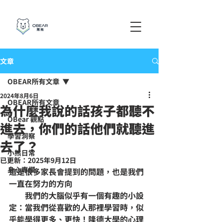
文章
OBEAR所有文章
2024年8月6日
OBEAR所有文章
為什麼我說的話孩子都聽不
OBear 觀點
進去，你們的話他們就聽進
學習洞察
去了？
小熊日常
已更新：
2025年9月12日
身心專欄
這是很多家長會提到的問題，也是我們
一直在努力的方向
        我們的大腦似乎有一個有趣的小設
定：當我們從喜歡的人那裡學習時，似
乎能學得更多、更快！隆德大學的心理